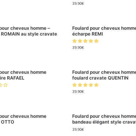
39.90
€
 pour cheveux homme –
Foulard pour cheveux homm
 ROMAIN au style cravate
écharpe REMI
39.90
€
 pour cheveux homme
Foulard pour cheveux homm
ire RAFAEL
foulard cravate QUENTIN
39.90
€
 pour cheveux homme
Foulard pour cheveux homm
e OTTO
bandeau élégant style crav
39.90
€