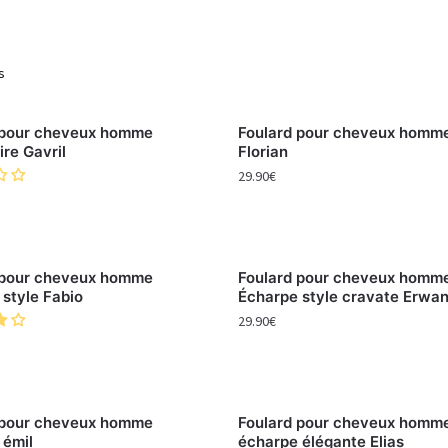
s
 pour cheveux homme
Foulard pour cheveux homm
re Gavril
Florian
29.90
€
 pour cheveux homme
Foulard pour cheveux homm
style Fabio
Écharpe style cravate Erwa
29.90
€
 pour cheveux homme
Foulard pour cheveux homm
 émil
écharpe élégante Elias