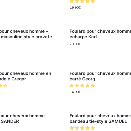
29.90
€
 pour cheveux homme –
Foulard pour cheveux homm
 masculine style cravate
écharpe Karl
29.90
€
 pour cheveux homme en
Foulard pour cheveux homme
odèle Gregor
carré Georg
34.90
€
 pour cheveux homme
Foulard pour cheveux homm
e SANDER
bandeau tie-style SAMUEL