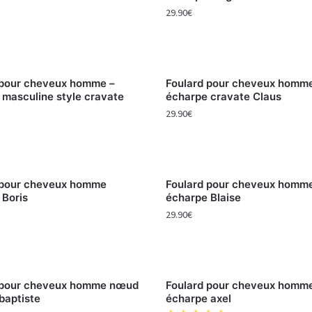
29.90
€
 pour cheveux homme –
Foulard pour cheveux homm
 masculine style cravate
écharpe cravate Claus
29.90
€
 pour cheveux homme
Foulard pour cheveux homm
 Boris
écharpe Blaise
29.90
€
 pour cheveux homme nœud
Foulard pour cheveux homm
baptiste
écharpe axel