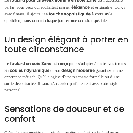
foulard pour cheveux homme en soie Zane
Le
est l’accessoire
élégance
parfait pour ceux qui souhaitent marier
et originalité. Conçu
touche sophistiquée
avec finesse, il ajoute une
à votre style
quotidien, transformant chaque jour en une occasion spéciale.
Un design élégant à porter en
toute circonstance
foulard en soie Zane
Le
est conçu pour s’adapter à toutes vos tenues.
couleur dynamique
design moderne
Sa
et son
garantissent une
apparence raffinée. Qu’il s’agisse d’une rencontre formelle ou d’une
sortie décontractée, il saura s’accorder parfaitement avec votre style
personnel.
Sensations de douceur et de
confort
Grâce à sa composition en soie de première qualité, ce foulard assure un