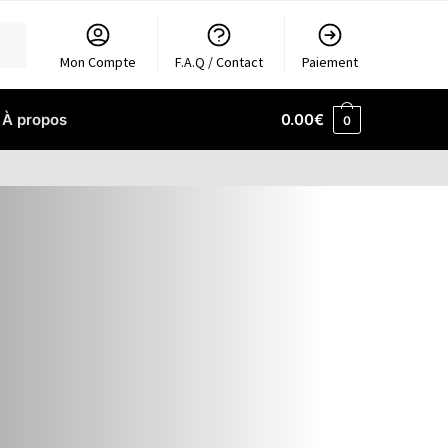
Mon Compte
F.A.Q / Contact
Paiement
À propos
0.00
€
0