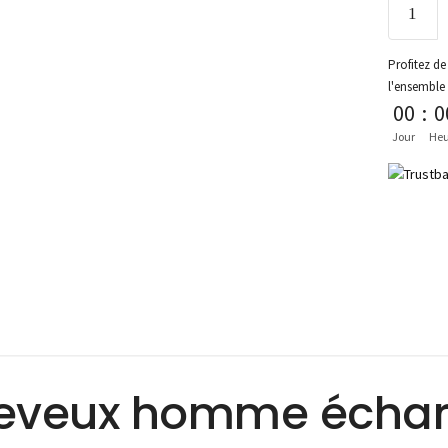
Profitez de 
l'ensemble
00
:
0
Jour
Heu
eveux homme écharpe