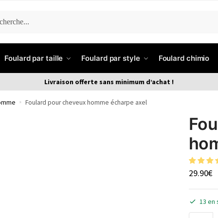
ERCHE
Foulard par taille
Foulard par style
Foulard chimio
Livraison offerte sans minimum d’achat !
homme
»
Foulard pour cheveux homme écharpe axel
Fou
hom
29.90
€
13 en 