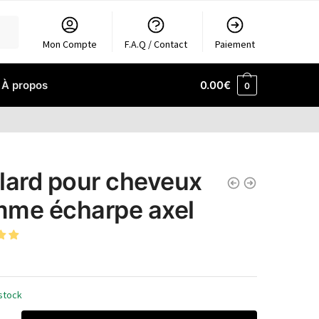
Mon Compte
F.A.Q / Contact
Paiement
À propos
0.00
€
0
lard pour cheveux
me écharpe axel
stock