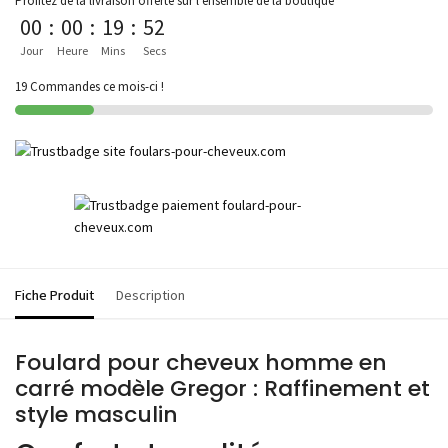
Profitez de la livraison offerte sur l'ensemble de la boutique
00
:
00
:
19
:
52
Jour
Heure
Mins
Secs
19 Commandes ce mois-ci !
Fiche Produit
Description
Foulard pour cheveux homme en
carré modèle Gregor : Raffinement et
style masculin