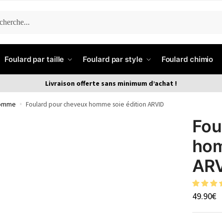
ERCHE
Foulard par taille
Foulard par style
Foulard chimio
Livraison offerte sans minimum d’achat !
homme
»
Foulard pour cheveux homme soie édition ARVID
Fou
hom
AR
49.90
€