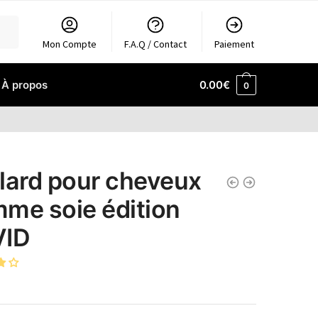
Mon Compte
F.A.Q / Contact
Paiement
À propos
0.00
€
0
lard pour cheveux
me soie édition
VID