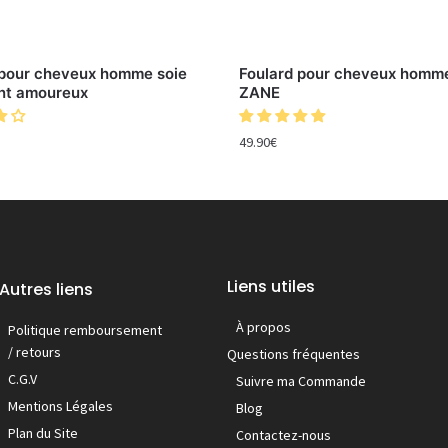
 pour cheveux homme soie
Foulard pour cheveux homme
nt amoureux
ZANE
49.90
€
Liens utiles
Autres liens
À propos
Politique remboursement
/ retours
Questions fréquentes
C.G.V
Suivre ma Commande
Mentions Légales
Blog
Plan du Site
Contactez-nous