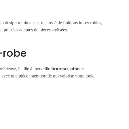
un design minimaliste, rehaussé de finitions impeccables,
éal pour les adeptes de pièces stylisées.
e-robe
finesse
chic
écieuse, il allie à merveille
,
et
é avec une pièce intemporelle qui valorise votre look.