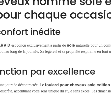
eveux homme soie éd
t pour chaque occasi
onfort inédite
ARVID
soie
est conçu exclusivement à partir de
naturelle pour un conf
ut au long de la journée. Sa légèreté et sa propriété respirante en font un
onction par excellence
foulard pour cheveux soie éditio
’une journée décontractée. Le
discrète, accentuant votre sens unique du style sans excès. Ses dimensio
.