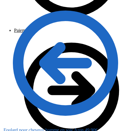
Paiement
Foulard pour cheveux homme en soie Aron
49.90
€