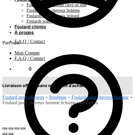
Foulard pour cheveux carré en soie
Foulards pour cheveux bohème
Foulards pour cheveux léopard
Foulards pour cheveux plissés
Foulard chimio
À propos
F.A.Q / Contact
Parcourir
Mon Compte
F.A.Q / Contact
0.00
€
0
Livraison offerte sans minimum d’achat !
Foulard pour cheveux
»
Boutique
»
Foulard pour cheveux homme
»
Foulard pour cheveux homme écharpe soie Zoltan