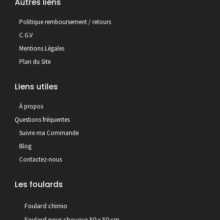
Autres liens
Politique remboursement / retours
C.G.V
Mentions Légales
Plan du Site
Liens utiles
À propos
Questions fréquentes
Suivre ma Commande
Blog
Contactez-nous
Les foulards
Foulard chimio
Foulard pour cheveux 50 x 50 cm