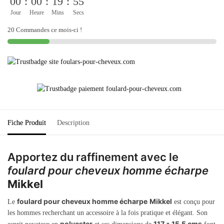
00
:
00
:
19
:
55
Jour
Heure
Mins
Secs
20 Commandes ce mois-ci !
Fiche Produit
Description
Apportez du raffinement avec le
foulard pour cheveux homme écharpe
Mikkel
foulard pour cheveux homme écharpe
Mikkel
Le
est conçu pour
les hommes recherchant un accessoire à la fois pratique et élégant. Son
polyester
117 * 15,5 cms