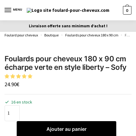
MENU
0
Livraison offerte sans minimum d’achat !
Foulard pour cheveux
Boutique
Foulards pour cheveux 180 x 90 cm
Foulards pour cheveux 180 x 90 cm écharpe verte en style liberty – Sofy
»
»
»
Foulards pour cheveux 180 x 90 cm
écharpe verte en style liberty – Sofy
24.90
€
16 en stock
Ajouter au panier