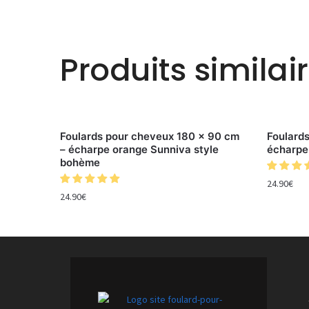
Produits similai
Foulards pour cheveux 180 x 90 cm
Foulard
– écharpe orange Sunniva style
écharpe
bohème
24.90
€
24.90
€