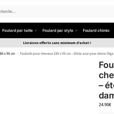
ERCHE
Foulard par taille
Foulard par style
Foulard chimio
Livraison offerte sans minimum d’achat !
80 x 90 cm
»
Foulards pour cheveux 180 x 90 cm – étole azur pour dame Olga
Fou
che
– é
dam
24.90
€