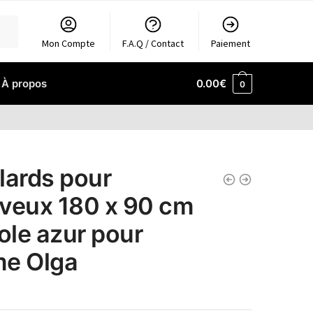
Mon Compte
F.A.Q / Contact
Paiement
À propos
0.00
€
0
lards pour
veux 180 x 90 cm
tole azur pour
e Olga