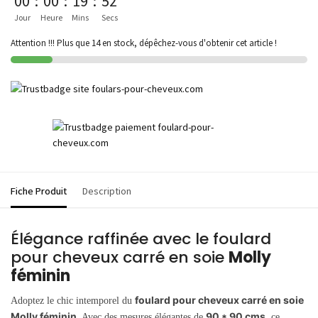
00
:
00
:
19
:
52
Jour
Heure
Mins
Secs
Attention !!! Plus que 14 en stock, dépêchez-vous d'obtenir cet article !
Fiche Produit
Description
Élégance raffinée avec le foulard
pour cheveux carré en soie
Molly
féminin
foulard pour cheveux carré en soie
Adoptez le chic intemporel du
Molly féminin
90 * 90 cms
. Avec des mesures élégantes de
, ce