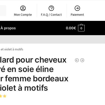
Mon Compte
F.A.Q / Contact
Paiement
À propos
0.00
€
0
t violet à motifs
lard pour cheveux
ré en soie éline
r femme bordeaux
iolet à motifs