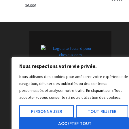
36.00
€
Nous respectons votre vie privée.
Foulards pour cheveux tendance :
l'accessoire indispensable pour
une touche unique et chic.
Nous utilisons des cookies pour améliorer votre expérience de
navigation, diffuser des publicités ou des contenus
personnalisés et analyser notre trafic. En cliquant sur « Tout
accepter », vous consentez à notre utilisation des cookies.
PERSONNALISER
TOUT REJETER
ACCEPTER TOUT