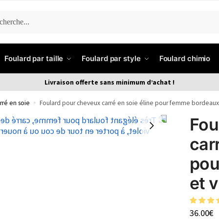
ERCHE
Foulard par taille
Foulard par style
Foulard chimio
Livraison offerte sans minimum d’achat !
rré en soie
»
Foulard pour cheveux carré en soie éline pour femme bordeaux e
Fou
car
pou
et v
36.00
€