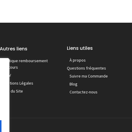
Liens utiles
Autres liens
À propos
Politique remboursement
/ retours
Questions fréquentes
C.G.V
Suivre ma Commande
Mentions Légales
Blog
Plan du Site
Contactez-nous