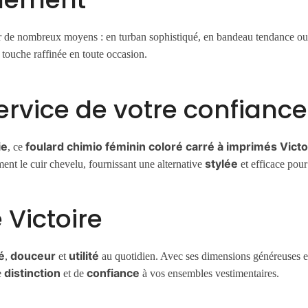
rter de nombreux moyens : en turban sophistiqué, en bandeau tendance 
 touche raffinée en toute occasion.
ervice de votre confiance
ie
foulard chimio féminin coloré carré à imprimés Victo
, ce
stylée
ent le cuir chevelu, fournissant une alternative
et efficace pou
Victoire
é
douceur
utilité
,
et
au quotidien. Avec ses dimensions généreuses et
distinction
confiance
e
et de
à vos ensembles vestimentaires.