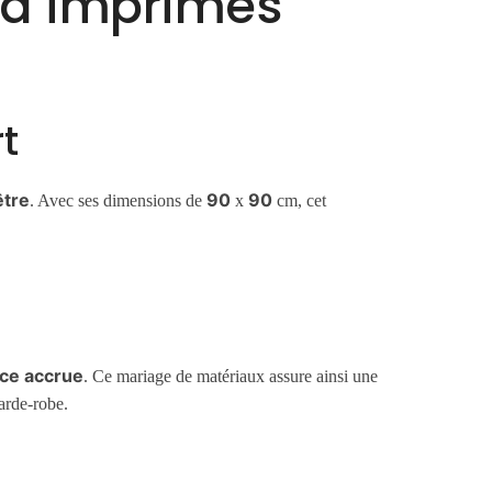
é à imprimés
t
être
90
90
. Avec ses dimensions de
x
cm, cet
nce accrue
. Ce mariage de matériaux assure ainsi une
garde-robe.