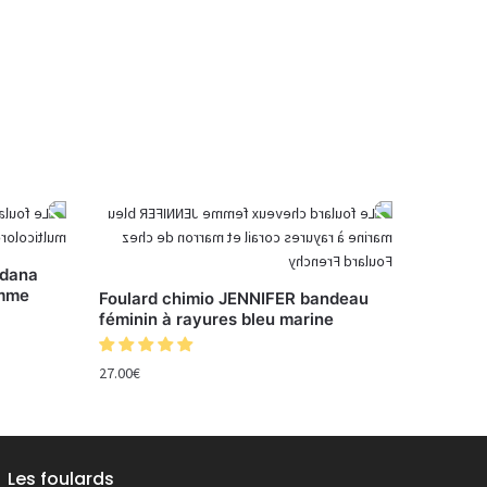
ndana
emme
Foulard chimio JENNIFER bandeau
féminin à rayures bleu marine
27.00
€
Les foulards