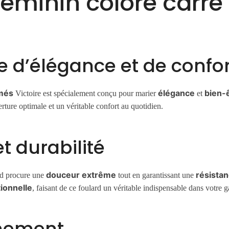
féminin coloré carr
e d’élégance et de confor
imés
élégance
bien-
Victoire est spécialement conçu pour marier
et
erture optimale et un véritable confort au quotidien.
t durabilité
douceur extrême
résista
ard procure une
tout en garantissant une
ionnelle
, faisant de ce foulard un véritable indispensable dans votre 
inement