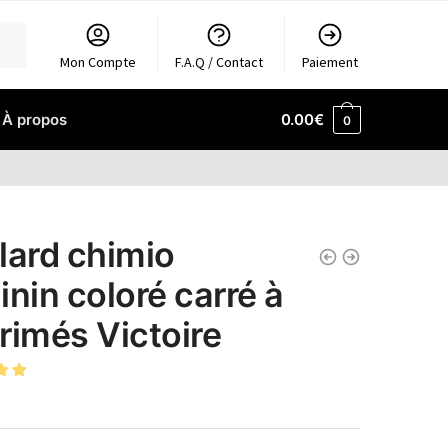
Mon Compte
F.A.Q / Contact
Paiement
À propos
0.00
€
0
lard chimio
inin coloré carré à
rimés Victoire