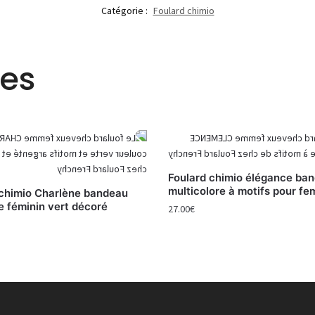
Catégorie :
Foulard chimio
res
Foulard chimio élégance ba
multicolore à motifs pour f
 chimio Charlène bandeau
re féminin vert décoré
27.00
€