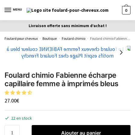
MENU
0
Livraison offerte sans minimum d’achat !
Foulard pour cheveux
Boutique
Foulard chimio
Foulard chimio Fabienne écharpe capillaire femme à imprimés bleus
»
»
»
Foulard chimio Fabienne écharpe
capillaire femme à imprimés bleus
27.00
€
22 en stock
Ajouter au panier