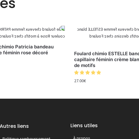
res
chimio Patricia bandeau
re féminin rose décoré
Foulard chimio ESTELLE ban
capillaire féminin crème bla
de motifs
27.00
€
Liens utiles
Autres liens
À propos
Politique remboursement