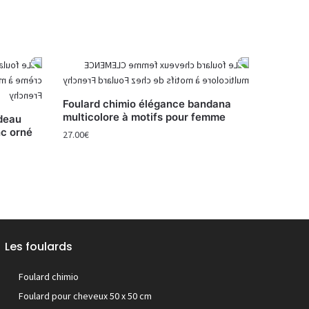
Foulard chimio élégance bandana
multicolore à motifs pour femme
deau
nc orné
27.00
€
Les foulards
Foulard chimio
Foulard pour cheveux 50 x 50 cm