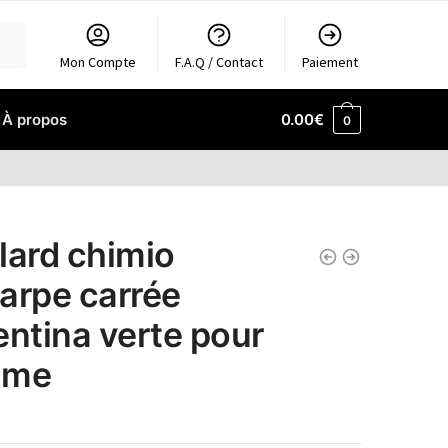
Mon Compte
F.A.Q / Contact
Paiement
À propos
0.00
€
0
lard chimio
arpe carrée
entina verte pour
mme