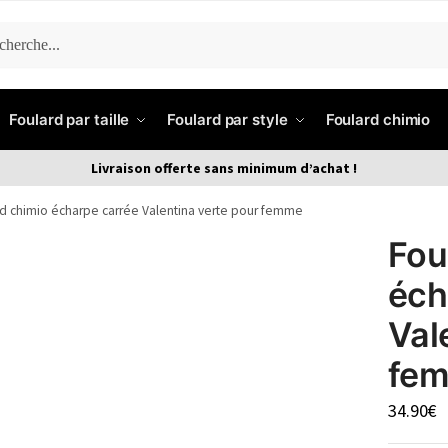
ERCHE
Foulard par taille
Foulard par style
Foulard chimio
Livraison offerte sans minimum d’achat !
rd chimio écharpe carrée Valentina verte pour femme
Fou
éch
Val
fe
34.90
€