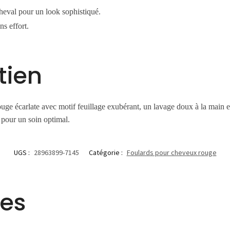
eval pour un look sophistiqué.
s effort.
tien
uge écarlate avec motif feuillage exubérant, un lavage doux à la main e
e pour un soin optimal.
UGS :
28963899-7145
Catégorie :
Foulards pour cheveux rouge
res