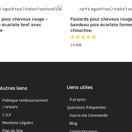
s pour cheveux rouge –
Foulards pour cheveux rouge
 écarlate bref avec
bandeau pois écarlate forme
te
chouchou
14.90
€
Liens utiles
Autres liens
À propos
Politique remboursement
/ retours
Questions fréquentes
C.G.V
Suivre ma Commande
Mentions Légales
Blog
Plan du Site
Contactez-nous