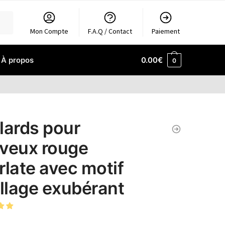
Mon Compte
F.A.Q / Contact
Paiement
À propos
0.00
€
0
lards pour
veux rouge
rlate avec motif
illage exubérant