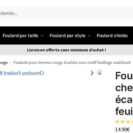
ERCHE
Foulard par taille
Foulard par style
Foulard chimio
Livraison offerte sans minimum d’achat !
rouge
»
Foulards pour cheveux rouge écarlate avec motif feuillage exubérant
Fou
che
éca
feu
14.90
€