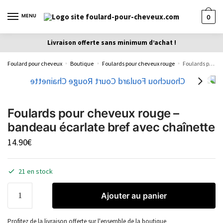
MENU
0
Livraison offerte sans minimum d’achat !
Foulard pour cheveux
Boutique
Foulards pour cheveux rouge
Foulards pour cheveux rouge – bandeau écarlate bref avec chaînette
»
»
»
Foulards pour cheveux rouge –
bandeau écarlate bref avec chaînette
14.90
€
21 en stock
Ajouter au panier
Profitez de la livraison offerte sur l'ensemble de la boutique