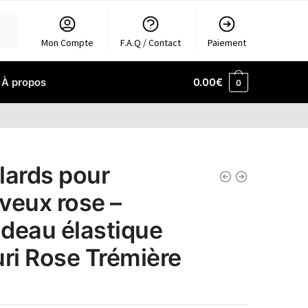
Mon Compte
F.A.Q / Contact
Paiement
À propos
0.00
€
0
lards pour
veux rose –
deau élastique
uri Rose Trémière