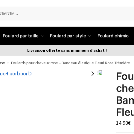
ERCHE
Foulard par taille
Foulard par style
Foulard chimio
Livraison offerte sans minimum d’achat !
ose
»
Foulards pour cheveux rose – Bandeau élastique Fleuri Rose Trémière
Fou
che
Ban
Fle
14.90
€