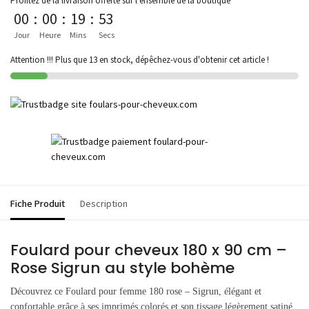
Profitez de la livraison offerte sur l'ensemble de la boutique
00
:
00
:
19
:
53
Jour
Heure
Mins
Secs
Attention !!! Plus que 13 en stock, dépêchez-vous d'obtenir cet article !
Fiche Produit
Description
Foulard pour cheveux 180 x 90 cm –
Rose Sigrun au style bohème
Découvrez ce Foulard pour femme 180 rose – Sigrun, élégant et
confortable grâce à ses imprimés colorés et son tissage légèrement satiné.