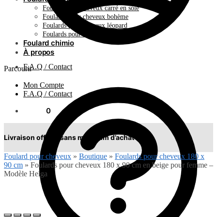
Foulard pour cheveux carré en soie
Foulards pour cheveux bohème
Foulards pour cheveux léopard
Foulards pour cheveux plissés
Foulard chimio
À propos
F.A.Q / Contact
Parcourir
Mon Compte
F.A.Q / Contact
0.00
€
0
Livraison offerte sans minimum d’achat !
Foulard pour cheveux
»
Boutique
»
Foulards pour cheveux 180 x
90 cm
»
Foulards pour cheveux 180 x 90 cm en beige pour femme –
Modèle Helga