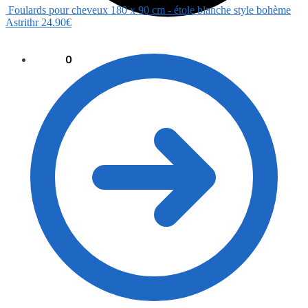
Foulards pour cheveux 180 x 90 cm - étole blanche style bohème
Astrithr
24.90
€
0.00
€
0