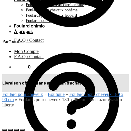
Foulard pour cheveux carré en soie
Foulards pour cheveux bohème
Foulards pour cheveux léopard
Foulards pour cheveux plissés
Foulard chimio
À propos
F.A.Q / Contact
Parcourir
Mon Compte
F.A.Q / Contact
0.00
€
0
Livraison offerte sans minimum d’achat !
Foulard pour cheveux
»
Boutique
»
Foulards pour cheveux 180 x
90 cm
»
Foulards pour cheveux 180 x 90 cm – bleu azur évasion
liberty