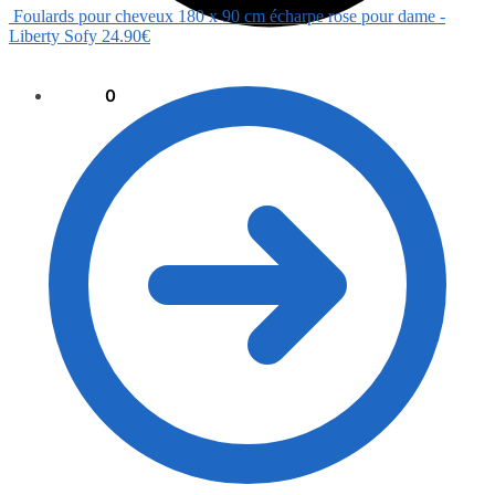
Foulards pour cheveux 180 x 90 cm écharpe rose pour dame -
Liberty Sofy
24.90
€
0.00
€
0