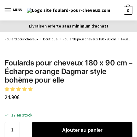
MENU
0
Livraison offerte sans minimum d’achat !
Foulard pour cheveux
Boutique
Foulards pour cheveux 180 x 90 cm
Foulards pour cheveux 180 x 90 cm – Écharpe orange Dagmar style bohème pour elle
»
»
»
Foulards pour cheveux 180 x 90 cm –
Écharpe orange Dagmar style
bohème pour elle
24.90
€
17 en stock
Ajouter au panier