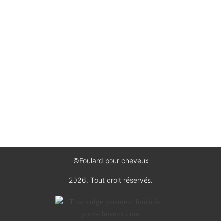
Foulard chimio
Foulard pour cheveux 50 x 50 cm
Foulard pour cheveux 70 x 70 cm
Foulard pour cheveux blanc
Foulard pour cheveux carré en soie
Foulard pour cheveux femme
Foulards pour cheveux 180 x 90 cm
Foulards pour cheveux léopard
©Foulard pour cheveux
2026. Tout droit réservés.