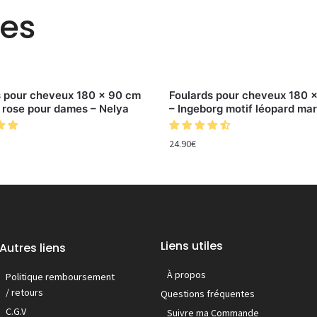
res
s pour cheveux 180 x 90 cm
Foulards pour cheveux 180 
 rose pour dames – Nelya
– Ingeborg motif léopard ma
24.90
€
Liens utiles
Autres liens
À propos
Politique remboursement
/ retours
Questions fréquentes
C.G.V
Suivre ma Commande