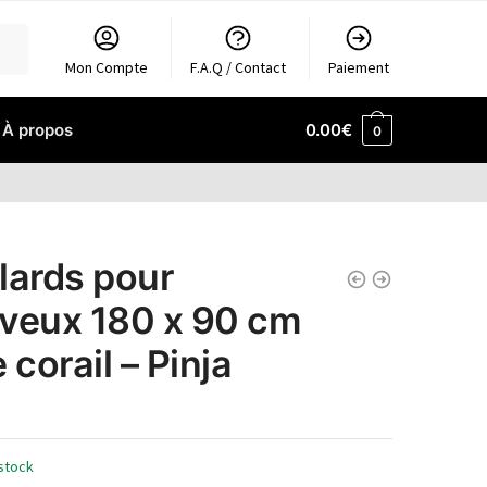
Mon Compte
F.A.Q / Contact
Paiement
À propos
0.00
€
0
lards pour
veux 180 x 90 cm
 corail – Pinja
stock