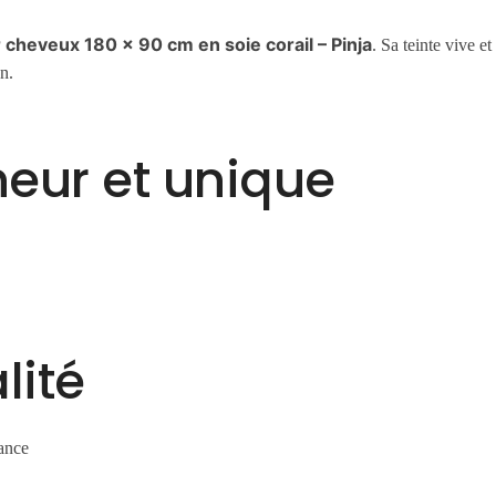
 cheveux 180 x 90 cm en soie corail – Pinja
. Sa teinte vive e
n.
heur et unique
lité
tance