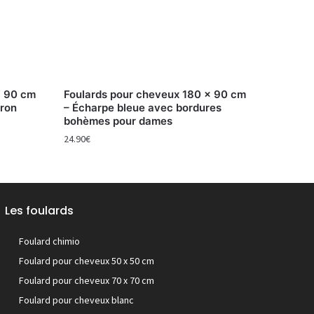
x 90 cm
Foulards pour cheveux 180 x 90 cm
rron
– Écharpe bleue avec bordures
bohèmes pour dames
24.90
€
Les foulards
Foulard chimio
Foulard pour cheveux 50 x 50 cm
Foulard pour cheveux 70 x 70 cm
Foulard pour cheveux blanc