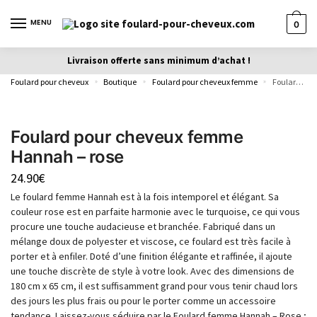
MENU
0
Livraison offerte sans minimum d’achat !
Foulard pour cheveux
Boutique
Foulard pour cheveux femme
Foulard pour cheveux femme Hannah – rose
»
»
»
Foulard pour cheveux femme
Hannah – rose
24.90
€
Le foulard femme Hannah est à la fois intemporel et élégant. Sa
couleur rose est en parfaite harmonie avec le turquoise, ce qui vous
procure une touche audacieuse et branchée. Fabriqué dans un
mélange doux de polyester et viscose, ce foulard est très facile à
porter et à enfiler. Doté d’une finition élégante et raffinée, il ajoute
une touche discrète de style à votre look. Avec des dimensions de
180 cm x 65 cm, il est suffisamment grand pour vous tenir chaud lors
des jours les plus frais ou pour le porter comme un accessoire
tendance. Laissez-vous séduire par le Foulard femme Hannah – Rose ;