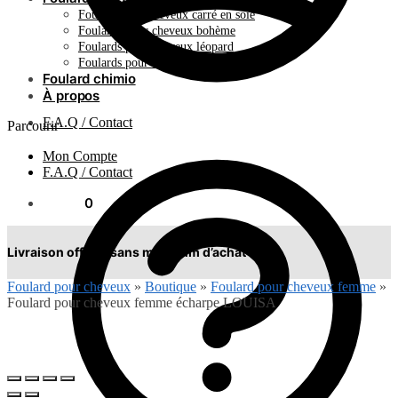
Foulard pour cheveux carré en soie
Foulards pour cheveux bohème
Foulards pour cheveux léopard
Foulards pour cheveux plissés
Foulard chimio
À propos
F.A.Q / Contact
Parcourir
Mon Compte
F.A.Q / Contact
0.00
€
0
Livraison offerte sans minimum d’achat !
Foulard pour cheveux
»
Boutique
»
Foulard pour cheveux femme
»
Foulard pour cheveux femme écharpe LOUISA