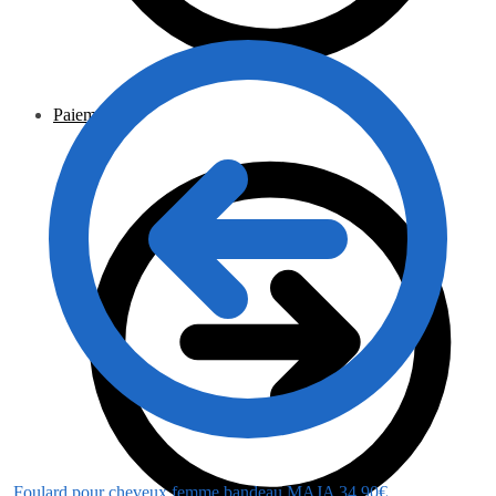
Paiement
Foulard pour cheveux femme bandeau MAJA
34.90
€