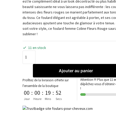
est le complément idéal à un look décontracté ou plus habill
beauté saisissante ne vous laissera pas indifférente : les co
intenses des fleurs rouges se marient parfaitement aux ton
du tissu. Ce foulard élégant est agréable à porter, et ses co
audacieuses ajoutent une touche de glamour à votre tenue.
soit votre style, ce foulard femme Coline Fleurs Rouge saur
sublimer !
11 en stock
Ajouter au panier
Attention !!! Plus que 11 e
Profitez de la livraison offerte sur
dépêchez-vous d'obtenir c
l'ensemble de la boutique
!
00
:
00
:
19
:
52
Jour
Heure
Mins
Secs