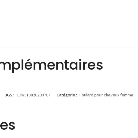
omplémentaires
UGS :
CJWJ138202007GT
Catégorie :
Foulard pour cheveux femme
res