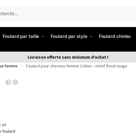
ERCHE
Foulard par taille
Foulard par style
Foulard chimio
Livraison offerte sans minimum d’achat !
eux femme
Foulard pour cheveux femme Coline – motif floral rouge
»
c et
e foulard