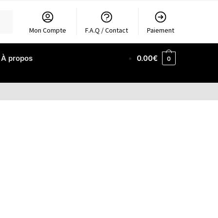
Mon Compte
F.A.Q / Contact
Paiement
À propos
0.00
€
0