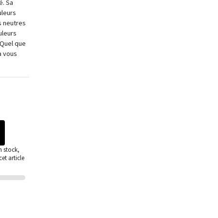
é. Sa
uleurs
s neutres
uleurs
 Quel que
a vous
n stock,
et article