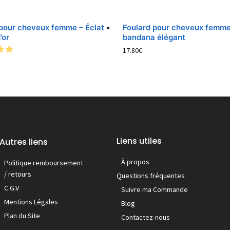
 pour cheveux femme – Éclat
Foulard pour cheveux femme
’or
bandana élégant
17.80
€
Liens utiles
Autres liens
À propos
Politique remboursement
/ retours
Questions fréquentes
C.G.V
Suivre ma Commande
Mentions Légales
Blog
Plan du Site
Contactez-nous