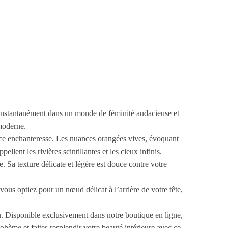
 instantanément dans un monde de féminité audacieuse et
 moderne.
nce enchanteresse. Les nuances orangées vives, évoquant
llent les rivières scintillantes et les cieux infinis.
Sa texture délicate et légère est douce contre votre
ous optiez pour un nœud délicat à l’arrière de votre tête,
u. Disponible exclusivement dans notre boutique en ligne,
ohème et faites resplendir votre beauté intérieure avec ce