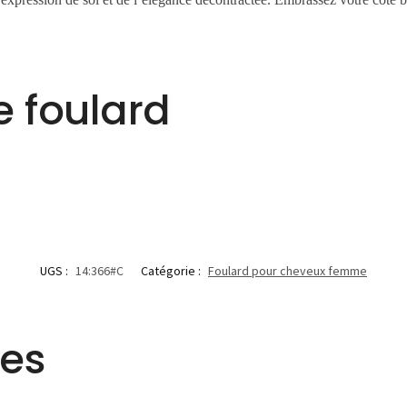
e foulard
UGS :
14:366#C
Catégorie :
Foulard pour cheveux femme
res