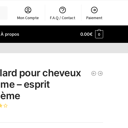
Mon Compte
F.A.Q / Contact
Paiement
À propos
0.00
€
0
lard pour cheveux
me – esprit
hème