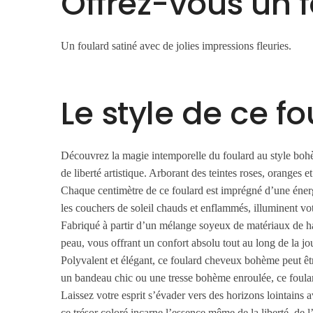
Offrez-vous un 
Un foulard satiné avec de jolies impressions fleuries.
Le style de ce f
Découvrez la magie intemporelle du foulard au style bohè
de liberté artistique. Arborant des teintes roses, oranges
Chaque centimètre de ce foulard est imprégné d’une éner
les couchers de soleil chauds et enflammés, illuminent votre
Fabriqué à partir d’un mélange soyeux de matériaux de hau
peau, vous offrant un confort absolu tout au long de la jo
Polyvalent et élégant, ce foulard cheveux bohème peut êtr
un bandeau chic ou une tresse bohème enroulée, ce foulard
Laissez votre esprit s’évader vers des horizons lointain
ce trésor coloré incarne l’essence même de la liberté, de 