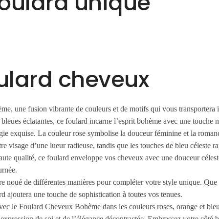
foulard unique
oulard cheveux
me, une fusion vibrante de couleurs et de motifs qui vous transportera
 et bleues éclatantes, ce foulard incarne l’esprit bohème avec une touche
gie exquise. La couleur rose symbolise la douceur féminine et la roma
 visage d’une lueur radieuse, tandis que les touches de bleu céleste rappe
te qualité, ce foulard enveloppe vos cheveux avec une douceur céleste. 
urnée.
e noué de différentes manières pour compléter votre style unique. Que v
 ajoutera une touche de sophistication à toutes vos tenues.
s avec le Foulard Cheveux Bohème dans les couleurs roses, orange et ble
l’expression de soi et de l’élégance décontractée. Embrassez votre côté b