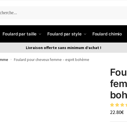
ERCHE
Foulard par taille
Foulard par style
Foulard chimio
Livraison offerte sans minimum d’achat !
femme
»
Foulard pour cheveux femme – esprit bohème
Fou
fem
bo
22.80
€