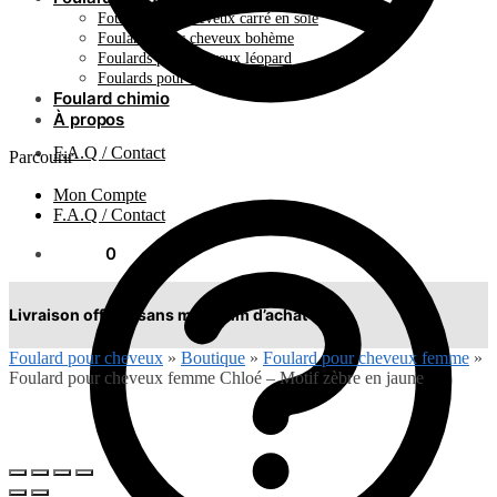
Foulard pour cheveux carré en soie
Foulards pour cheveux bohème
Foulards pour cheveux léopard
Foulards pour cheveux plissés
Foulard chimio
À propos
F.A.Q / Contact
Parcourir
Mon Compte
F.A.Q / Contact
0.00
€
0
Livraison offerte sans minimum d’achat !
Foulard pour cheveux
»
Boutique
»
Foulard pour cheveux femme
»
Foulard pour cheveux femme Chloé – Motif zèbre en jaune