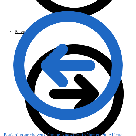
Paiement
Foulard pour cheveux femme Ana - motif zèbre et teinte bleue