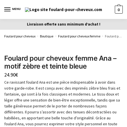
MENU
0
Livraison offerte sans minimum d’achat !
Foulard pour cheveux
Boutique
Foulard pour cheveux femme
Foulard pour cheveux femme Ana – motif zèbre et teinte bleue
»
»
»
Foulard pour cheveux femme Ana –
motif zèbre et teinte bleue
24.90
€
Ce ravissant foulard Ana est une pièce indispensable à avoir dans
votre garde-robe. Il est conçu avec des imprimés zèbre bleu frais et
fantaisie, qui sont à la fois classiques et modernes. Le tissu doux et
léger offre une sensation de bien-être exceptionnelle, tandis que sa
taille généreuse permet de le porter de nombreuses façons
différentes. Il pourra s’assortir avec des tenues décontractées ou
habillées, en apportant une belle touche d’originalité. Grâce au
foulard Ana, vous pourrez exprimer votre style personnel en toute