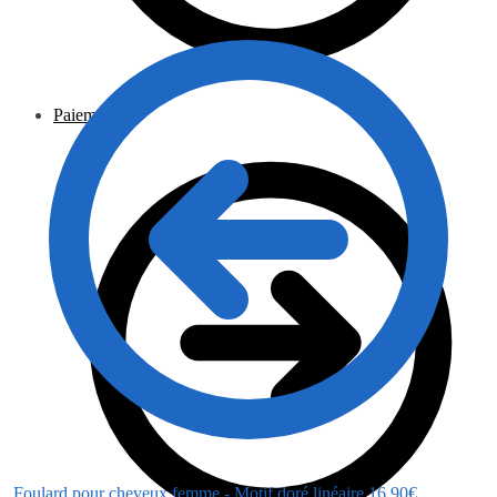
Paiement
Foulard pour cheveux femme - Motif doré linéaire
16.90
€