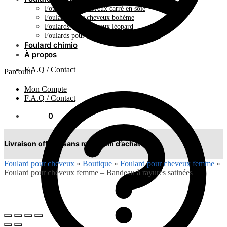
Foulard pour cheveux carré en soie
Foulards pour cheveux bohème
Foulards pour cheveux léopard
Foulards pour cheveux plissés
Foulard chimio
À propos
F.A.Q / Contact
Parcourir
Mon Compte
F.A.Q / Contact
0.00
€
0
Livraison offerte sans minimum d’achat !
Foulard pour cheveux
»
Boutique
»
Foulard pour cheveux femme
»
Foulard pour cheveux femme – Bandeau à rayures satinées