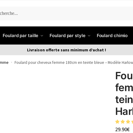
ERCHE
Foulard par taille
Foulard par style
Foulard chimio
Livraison offerte sans minimum d’achat !
femme
»
Foulard pour cheveux femme 180cm en teinte bleue – Modèle Harlo
Fou
fem
tei
Har
29.90
€