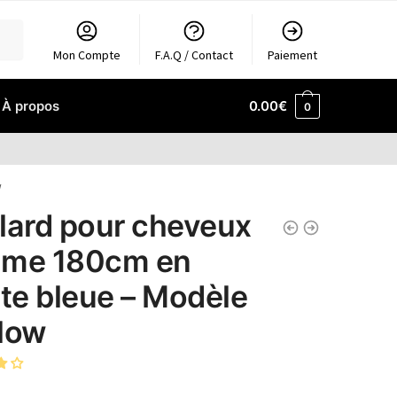
Mon Compte
F.A.Q / Contact
Paiement
À propos
0.00
€
0
w
lard pour cheveux
me 180cm en
nte bleue – Modèle
low