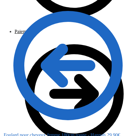
Paiement
Foulard pour cheveux femme 180cm rouge - Hannah
29.90
€