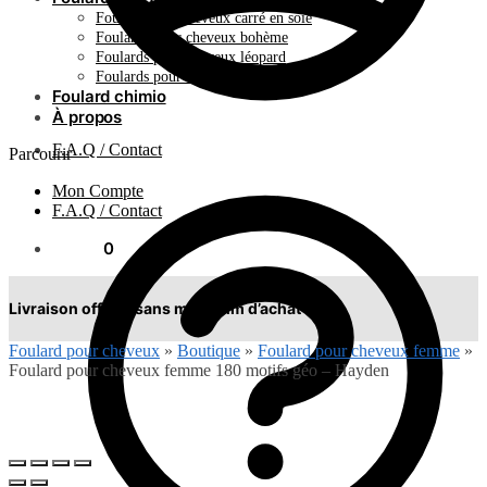
Foulard pour cheveux carré en soie
Foulards pour cheveux bohème
Foulards pour cheveux léopard
Foulards pour cheveux plissés
Foulard chimio
À propos
F.A.Q / Contact
Parcourir
Mon Compte
F.A.Q / Contact
0.00
€
0
Livraison offerte sans minimum d’achat !
Foulard pour cheveux
»
Boutique
»
Foulard pour cheveux femme
»
Foulard pour cheveux femme 180 motifs géo – Hayden