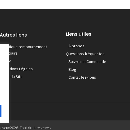
Liens utiles
Autres liens
À propos
Politique remboursement
/ retours
Questions fréquentes
C.G.V
Suivre ma Commande
Mentions Légales
Blog
Plan du Site
Contactez-nous
heveux
2026. Tout droit réservés.