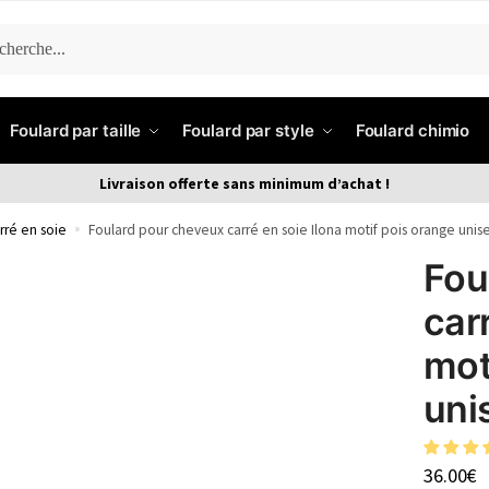
ERCHE
Foulard par taille
Foulard par style
Foulard chimio
Livraison offerte sans minimum d’achat !
rré en soie
»
Foulard pour cheveux carré en soie Ilona motif pois orange unis
Fou
car
mot
uni
36.00
€