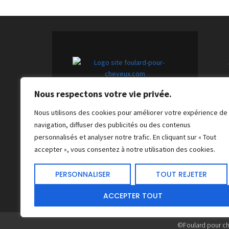
Nous respectons votre vie privée.
Foulards pour cheveux tendance :
l'accessoire indispensable pour
Nous utilisons des cookies pour améliorer votre expérience de
une touche unique et chic.
navigation, diffuser des publicités ou des contenus
personnalisés et analyser notre trafic. En cliquant sur « Tout
accepter », vous consentez à notre utilisation des cookies.
PERSONNALISER
TOUT REJETER
ACCEPTER TOUT
©Foulard pour c