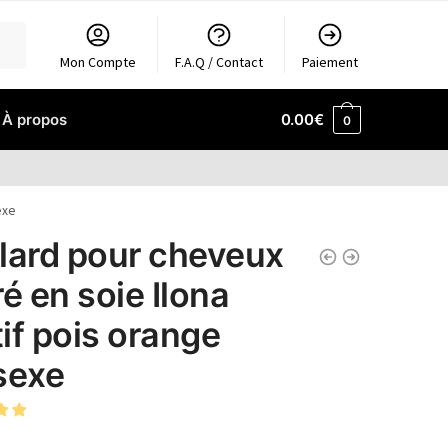
Mon Compte
F.A.Q / Contact
Paiement
À propos
0.00
€
0
exe
lard pour cheveux
ré en soie Ilona
if pois orange
sexe