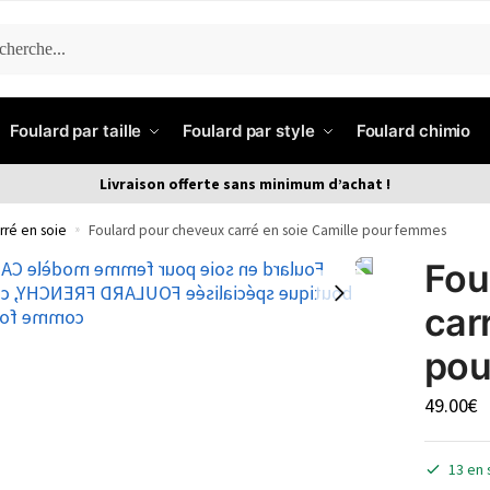
ERCHE
Foulard par taille
Foulard par style
Foulard chimio
Livraison offerte sans minimum d’achat !
rré en soie
»
Foulard pour cheveux carré en soie Camille pour femmes
Fou
car
pou
49.00
€
13 en 