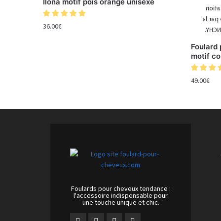
Ilona motif pois orange unisexe
36.00
€
Foulard 
motif c
49.00
€
Foulards pour cheveux tendance :
l'accessoire indispensable pour
une touche unique et chic.