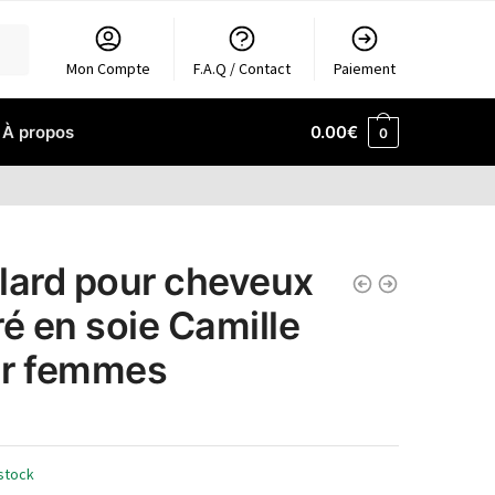
Mon Compte
F.A.Q / Contact
Paiement
À propos
0.00
€
0
lard pour cheveux
ré en soie Camille
r femmes
stock