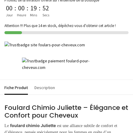
Profitez de la livraison offerte sur l'ensemble de la boutique
00
:
00
:
19
:
52
Jour
Heure
Mins
Secs
Attention !!! Plus que 14 en stock, dépêchez-vous d'obtenir cet article !
Fiche Produit
Description
Foulard Chimio Juliette – Élégance et
Confort pour Cheveux
foulard chimio Juliette
Le
est une alliance subtile de confort et
d’élégance, pensée spécialement pour les femmes en quête d’un