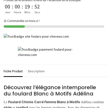
Profitez de la livraison offerte sur l'ensemble de la boutique
00
:
00
:
19
:
52
Jour
Heure
Mins
Secs
21 Commandes ce mois-ci !
Fiche Produit
Description
Découvrez l’élégance intemporelle
du foulard Blanc à Motifs Adélina
Foulard Chimio Carré Femme Blanc à Motifs
Le
Adélina combine
style
confort
et
pour les femmes modernes. Avec des dimensions de