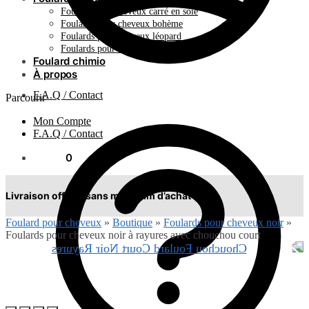
Foulard pour cheveux carré en soie
Foulards pour cheveux bohème
Foulards pour cheveux léopard
Foulards pour cheveux plissés
Foulard chimio
À propos
F.A.Q / Contact
Parcourir
Mon Compte
F.A.Q / Contact
0.00
€
0
Livraison offerte sans minimum d’achat !
Foulard pour cheveux
»
Boutique
»
Foulards pour cheveux noir
»
Foulards pour cheveux noir à rayures avec chouchou court