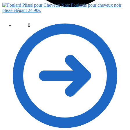
Foulards pour cheveux noir
plissé élégant
24.90
€
0.00
€
0