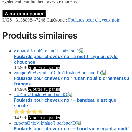
également leur bonheur avec ce modèle.
Ajouter au panier
UGS :
31388984-7248
Catégorie :
Foulards pour cheveux noir
Produits similaires
Foulards pour cheveux noir à motif rayé en style
chouchou
14.90
€
Ajouter au panier
Foulards pour cheveux noir ruban noué & ornements à
franges
14.90
€
Ajouter au panier
Foulards pour cheveux noir – bandeau élastique
simple
14.90
€
Ajouter au panier
Foulards pour cheveux noir – bandeau élégant à motif