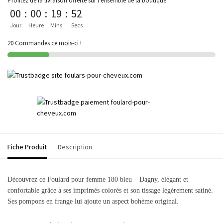
Profitez de la livraison offerte sur l'ensemble de la boutique
00
:
00
:
19
:
52
Jour
Heure
Mins
Secs
20 Commandes ce mois-ci !
Fiche Produit
Description
Découvrez ce Foulard pour femme 180 bleu – Dagny, élégant et
confortable grâce à ses imprimés colorés et son tissage légèrement satiné.
Ses pompons en frange lui ajoute un aspect bohème original.