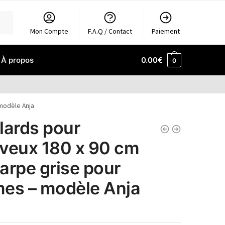
Mon Compte
F.A.Q / Contact
Paiement
À propos
0.00
€
0
 modèle Anja
lards pour
veux 180 x 90 cm
arpe grise pour
es – modèle Anja