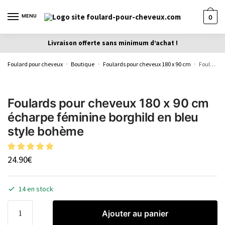
MENU
0
Livraison offerte sans minimum d’achat !
Foulard pour cheveux
Boutique
Foulards pour cheveux 180 x 90 cm
Foulards pour cheveux 180 x 90 cm écharpe féminine borghild en bleu style bohème
»
»
»
Foulards pour cheveux 180 x 90 cm
écharpe féminine borghild en bleu
style bohème
24.90
€
14 en stock
Ajouter au panier