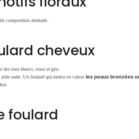
otifs floraux
e de composition abstraite.
oulard cheveux
r des tons blancs, roses et gris.
les peaux bronzées o
jolie natte. Un foulard qui mettra en valeur
hui.
e foulard