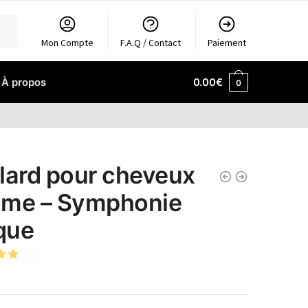
Mon Compte
F.A.Q / Contact
Paiement
À propos
0.00
€
0
lard pour cheveux
me – Symphonie
ique