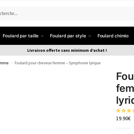
ERCHE
Foulard par taille
Foulard par style
Foulard chimio
Livraison offerte sans minimum d’achat !
femme
»
Foulard pour cheveux femme – Symphonie lyrique
Fou
fem
lyr
19.90
€