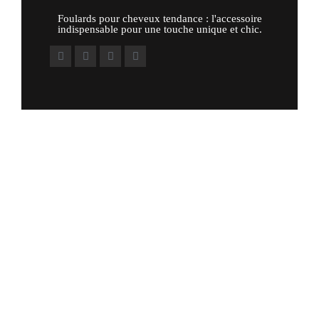
Foulards pour cheveux tendance : l'accessoire
indispensable pour une touche unique et chic.
Autres liens
Politique remboursement / retours
C.G.V
Mentions Légales
Plan du Site
Liens utiles
À propos
Questions fréquentes