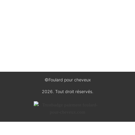
Foulard pour cheveux 70 x 70 cm
Foulard pour cheveux blanc
Foulard pour cheveux carré en soie
Foulard pour cheveux femme
Foulards pour cheveux 180 x 90 cm
Foulards pour cheveux léopard
©Foulard pour cheveux
2026. Tout droit réservés.