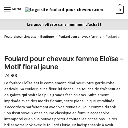
MENU
0
Livraison offerte sans minimum d’achat !
Foulard pour cheveux
Boutique
Foulard pour cheveux femme
Foulard pour cheveux femme Eloïse – Motif floral jaune
»
»
»
Foulard pour cheveux femme Eloïse –
Motif floral jaune
24.90
€
Le foulard Eloïse est le complément idéal pour votre garde-robe
estivale. Sa couleur jaune fleuri lui donne une touche de fraîcheur et
de gaieté qui ravira les plus grands fashionistas. Subtilement
imprimée avec des motifs floraux, cette pièce unique et raffinée
s’accordera parfaitement avec vos tenues du jour comme du soir.
Son tissu soyeux et sa coupe classique en font un accessoire
intemporel que vous pouvez porter à toutes les occasions. Faites
briller votre look avec le foulard Eloïse, un indispensable à avoir