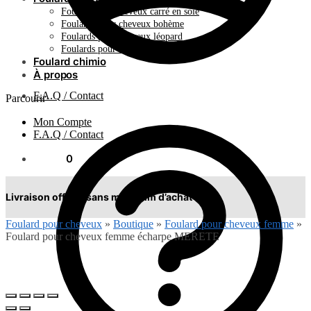
Foulard pour cheveux carré en soie
Foulards pour cheveux bohème
Foulards pour cheveux léopard
Foulards pour cheveux plissés
Foulard chimio
À propos
F.A.Q / Contact
Parcourir
Mon Compte
F.A.Q / Contact
0.00
€
0
Livraison offerte sans minimum d’achat !
Foulard pour cheveux
»
Boutique
»
Foulard pour cheveux femme
»
Foulard pour cheveux femme écharpe MERETE