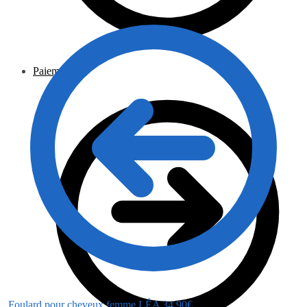
Paiement
Foulard pour cheveux femme LÉA
34.90
€