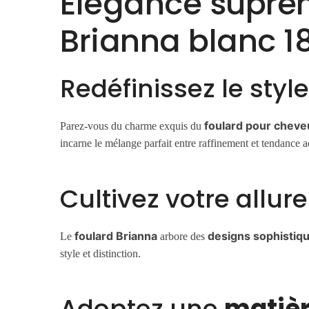
Élégance suprê
Brianna blanc 1
Redéfinissez le styl
foulard pour chev
Parez-vous du charme exquis du
incarne le mélange parfait entre raffinement et tendance a
Cultivez votre allur
foulard Brianna
designs sophistiq
Le
arbore des
style et distinction.
Adoptez une
matièr