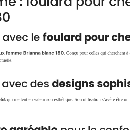
me : foulard pour c
80
e avec le
foulard pour ch
eux femme Brianna blanc 180
. Conçu pour celles qui cherchent à a
ctuelle.
e avec des
designs sophi
ués
qui mettent en valeur son esthétique. Son utilisation s’avère être un
e agréable
pour le confor