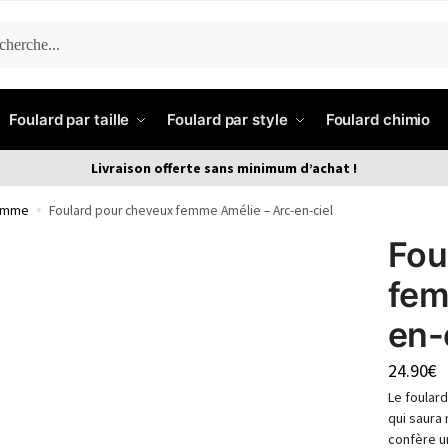
ERCHE
Foulard par taille
Foulard par style
Foulard chimio
Livraison offerte sans minimum d’achat !
femme
»
Foulard pour cheveux femme Amélie – Arc-en-ciel
Fou
fem
en-
24.90
€
Le foulard
qui saura 
confère u