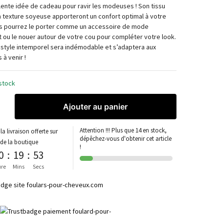
lente idée de cadeau pour ravir les modeuses ! Son tissu
a texture soyeuse apporteront un confort optimal à votre
s pourrez le porter comme un accessoire de mode
t ou le nouer autour de votre cou pour compléter votre look.
n style intemporel sera indémodable et s’adaptera aux
à venir !
stock
Ajouter au panier
Attention !!! Plus que 14 en stock,
la livraison offerte sur
dépêchez-vous d'obtenir cet article
 de la boutique
!
0
:
19
:
52
re
Mins
Secs