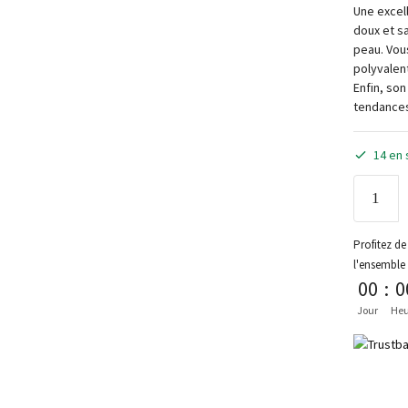
Une excel
doux et s
peau. Vou
polyvalen
Enfin, so
tendances 
14 en 
Profitez de 
l'ensemble
00
:
0
Jour
Heu