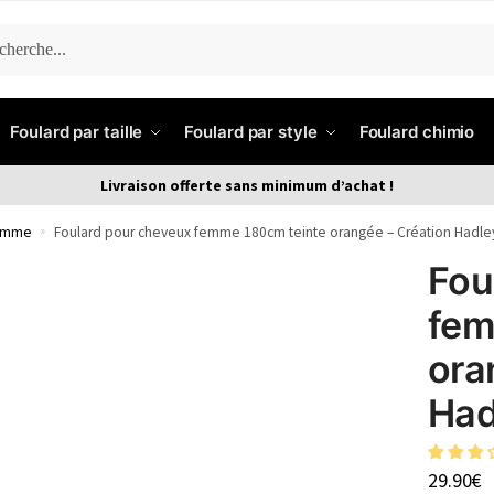
ERCHE
Foulard par taille
Foulard par style
Foulard chimio
Livraison offerte sans minimum d’achat !
femme
»
Foulard pour cheveux femme 180cm teinte orangée – Création Hadle
Fou
fem
ora
Had
29.90
€