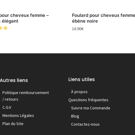
 pour cheveux femme –
Foulard pour cheveux femme 
 élégant
ébène noire
16.90
€
Liens utiles
Autres liens
À propos
Politique remboursement
/ retours
Questions fréquentes
C.G.V
Suivre ma Commande
Mentions Légales
Blog
Plan du Site
Contactez-nous