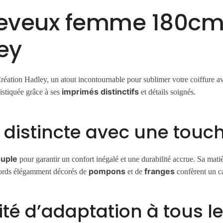
heveux femme 180cm 
ey
éation Hadley, un atout incontournable pour sublimer votre coiffure a
imprimés distinctifs
istiquée grâce à ses
et détails soignés.
e distincte avec une touc
ouple
pour garantir un confort inégalé et une durabilité accrue. Sa matièr
pompons
franges
 bords élégamment décorés de
et de
confèrent un ca
té d’adaptation à tous le