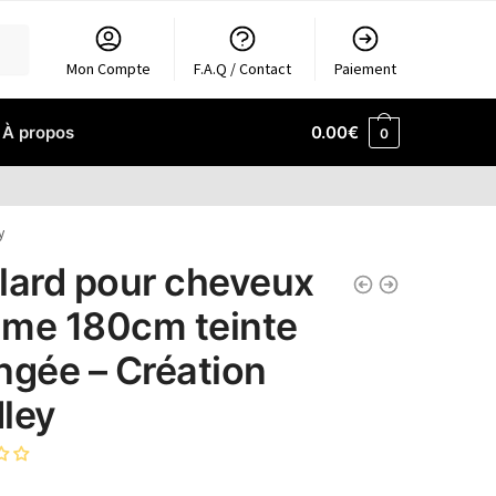
Mon Compte
F.A.Q / Contact
Paiement
À propos
0.00
€
0
y
lard pour cheveux
me 180cm teinte
ngée – Création
ley